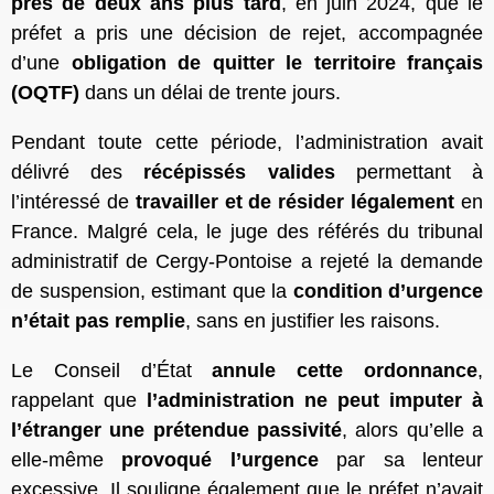
près de deux ans plus tard
, en juin 2024, que le
préfet a pris une décision de rejet, accompagnée
d’une
obligation de quitter le territoire français
(OQTF)
dans un délai de trente jours.
Pendant toute cette période, l’administration avait
délivré des
récépissés valides
permettant à
l’intéressé de
travailler et de résider légalement
en
France. Malgré cela, le juge des référés du tribunal
administratif de Cergy-Pontoise a rejeté la demande
de suspension, estimant que la
condition d’urgence
n’était pas remplie
, sans en justifier les raisons.
Le Conseil d’État
annule cette ordonnance
,
rappelant que
l’administration ne peut imputer à
l’étranger une prétendue passivité
, alors qu’elle a
elle-même
provoqué l’urgence
par sa lenteur
excessive. Il souligne également que le préfet n’avait