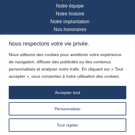
Notre équipe
Notre histoire
Notre implantation
Nos honoraires
Contactez-nous
Nous respectons votre vie privée.
Actualités
Nous utilisons des cookies pour améliorer votre expérience
de navigation, diffuser des publicités ou des contenus
Réseaux sociaux
personnalisés et analyser notre trafic. En cliquant sur « Tout
accepter », vous consentez à notre utilisation des cookies.
Accepter tout
© 2024 –
Carlini & Associés
– Design By
Personnaliser
SUNSAV
–
Mentions Légales
–
Politique de
confidentialité
–
Plan du site
Tout rejeter