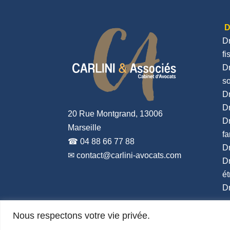
D
Dr
fi
Dr
so
Dr
Dr
20 Rue Montgrand, 13006
Dr
Marseille
fa
☎ 04 88 66 77 88
Dr
✉ contact@carlini-avocats.com
Dr
ét
Dr
Nous respectons votre vie privée.