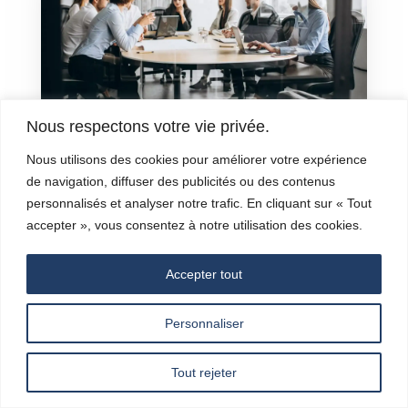
Nous respectons votre vie privée.
Nous utilisons des cookies pour améliorer votre expérience
Cession de droits sociaux
de navigation, diffuser des publicités ou des contenus
et détermination du prix :
personnalisés et analyser notre trafic. En cliquant sur « Tout
les enseignements de
accepter », vous consentez à notre utilisation des cookies.
l’arrêt de la Cour de
Accepter tout
cassation du 10 juillet 2024
Mai 19, 2026
Personnaliser
La chambre commerciale de la Cour de
cassation a rendu, le 10 juillet 2024, un arrêt
Tout rejeter
en matière de cession de droits sociaux