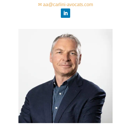
✉ aa@carlini-avocats.com