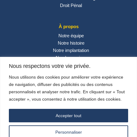
Droit Pénal
À propos
Notre équipe
Notre histoire
Notre implantation
Nos honoraires
Contactez-nous
Nous respectons votre vie privée.
Actualités
Nous utilisons des cookies pour améliorer votre expérience
de navigation, diffuser des publicités ou des contenus
personnalisés et analyser notre trafic. En cliquant sur « Tout
Réseaux sociaux
accepter », vous consentez à notre utilisation des cookies.
Accepter tout
Personnaliser
© 2024 –
Carlini & Associés
– Design By