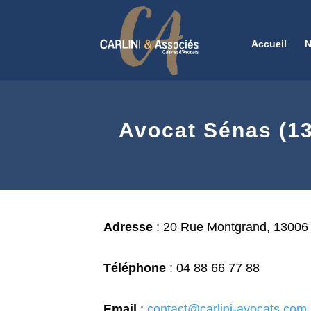
Accueil
N
Avocat Sénas (13
Adresse
:
20 Rue Montgrand, 13006 
Téléphone
:
04 88 66 77 88
Email
:
contact@carlini-avocats.com