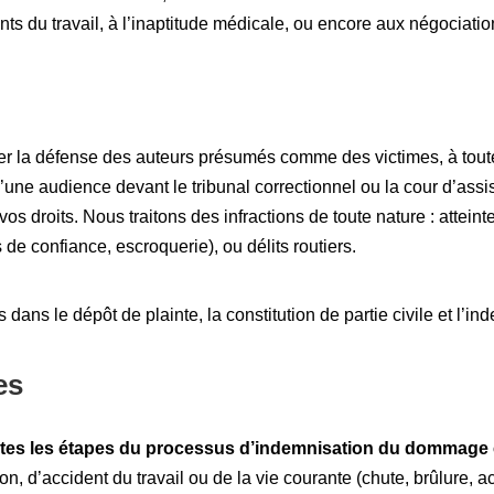
ts du travail, à l’inaptitude médicale, ou encore aux négociation
r la défense des auteurs présumés comme des victimes, à toutes
ne audience devant le tribunal correctionnel ou la cour d’assis
os droits. Nous traitons des infractions de toute nature : attei
de confiance, escroquerie), ou délits routiers.
ns le dépôt de plainte, la constitution de partie civile et l’in
es
utes les étapes du processus d’indemnisation du dommage 
ion, d’accident du travail ou de la vie courante (chute, brûlure, 