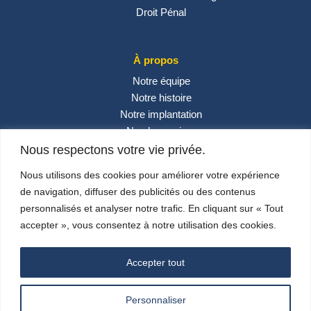
Droit Pénal
À propos
Notre équipe
Notre histoire
Notre implantation
Nos honoraires
Contactez-nous
Nous respectons votre vie privée.
Actualités
Nous utilisons des cookies pour améliorer votre expérience
de navigation, diffuser des publicités ou des contenus
personnalisés et analyser notre trafic. En cliquant sur « Tout
Réseaux sociaux
accepter », vous consentez à notre utilisation des cookies.
Accepter tout
Personnaliser
© 2024 –
Carlini & Associés
– Design By