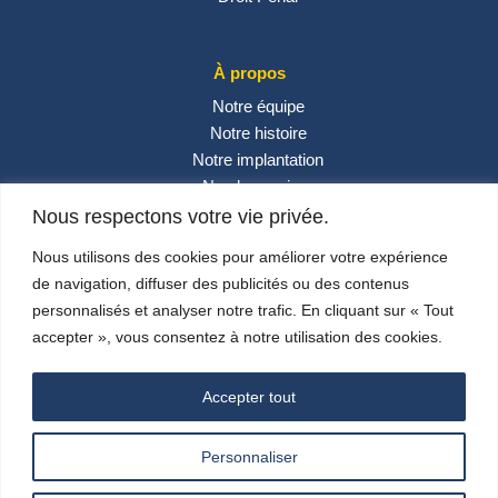
À propos
Notre équipe
Notre histoire
Notre implantation
Nos honoraires
Contactez-nous
Nous respectons votre vie privée.
Actualités
Nous utilisons des cookies pour améliorer votre expérience
de navigation, diffuser des publicités ou des contenus
personnalisés et analyser notre trafic. En cliquant sur « Tout
Réseaux sociaux
accepter », vous consentez à notre utilisation des cookies.
Accepter tout
Personnaliser
© 2024 –
Carlini & Associés
– Design By
SUNSAV
–
Mentions Légales
–
Politique de