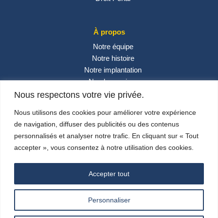
À propos
Notre équipe
Notre histoire
Notre implantation
Nos honoraires
Contactez-nous
Nous respectons votre vie privée.
Actualités
Nous utilisons des cookies pour améliorer votre expérience
de navigation, diffuser des publicités ou des contenus
personnalisés et analyser notre trafic. En cliquant sur « Tout
Réseaux sociaux
accepter », vous consentez à notre utilisation des cookies.
Accepter tout
Personnaliser
© 2024 –
Carlini & Associés
– Design By
SUNSAV
–
Mentions Légales
–
Politique de