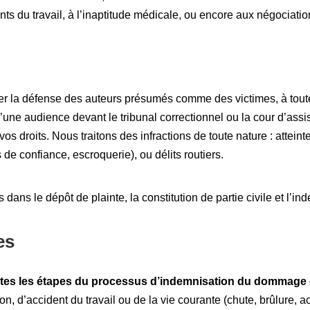
ts du travail, à l’inaptitude médicale, ou encore aux négociation
r la défense des auteurs présumés comme des victimes, à toutes
ne audience devant le tribunal correctionnel ou la cour d’assis
os droits. Nous traitons des infractions de toute nature : attei
de confiance, escroquerie), ou délits routiers.
ns le dépôt de plainte, la constitution de partie civile et l’in
es
utes les étapes du processus d’indemnisation du dommage 
ion, d’accident du travail ou de la vie courante (chute, brûlure, 