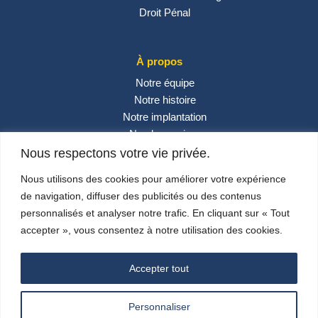
Droit Pénal
À propos
Notre équipe
Notre histoire
Notre implantation
Nos honoraires
Contactez-nous
Nous respectons votre vie privée.
Actualités
Nous utilisons des cookies pour améliorer votre expérience
de navigation, diffuser des publicités ou des contenus
personnalisés et analyser notre trafic. En cliquant sur « Tout
Réseaux sociaux
accepter », vous consentez à notre utilisation des cookies.
Accepter tout
Personnaliser
© 2024 –
Carlini & Associés
– Design By