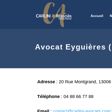
Accueil
N
Avocat Eyguières (
Adresse
:
20 Rue Montgrand, 13006 
Téléphone
:
04 88 66 77 88
Email
:
contact@carlini-avocats.com