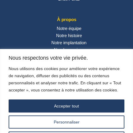
À propos
Notre équipe
Notre histoire
Notre implantation
Nos honoraires
Contactez-nous
Nous respectons votre vie privée.
Actualités
Nous utilisons des cookies pour améliorer votre expérience
de navigation, diffuser des publicités ou des contenus
personnalisés et analyser notre trafic. En cliquant sur « Tout
Réseaux sociaux
accepter », vous consentez à notre utilisation des cookies.
Accepter tout
Personnaliser
© 2024 –
Carlini & Associés
– Design By
SUNSAV
–
Mentions Légales
–
Politique de